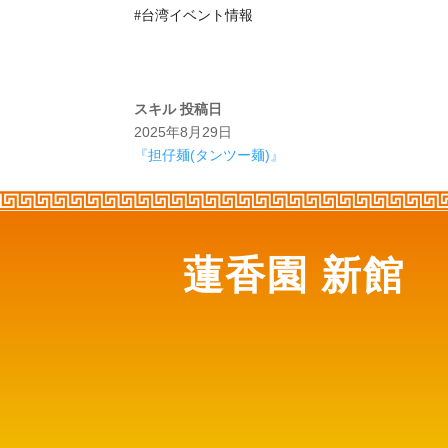
#台湾イベント情報
スキル
投稿日
2025年8月29日
『担仔麺(タンツー麺)』
蓮香園 新館