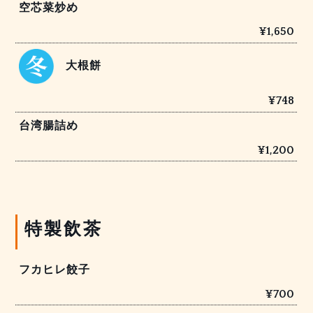
空芯菜炒め
¥1,650
大根餅
¥748
台湾腸詰め
¥1,200
特製飲茶
フカヒレ餃子
¥700