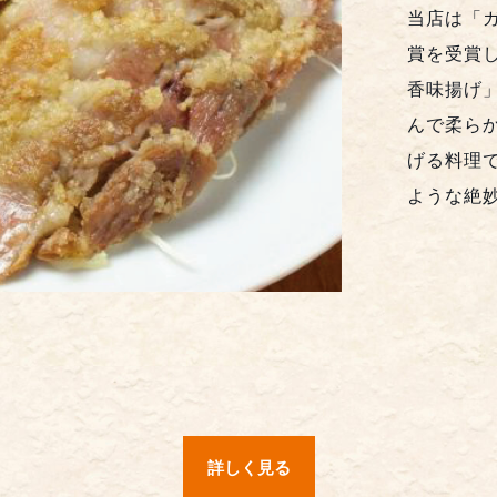
当店は「
賞を受賞
香味揚げ
んで柔ら
げる料理
ような絶
詳しく見る