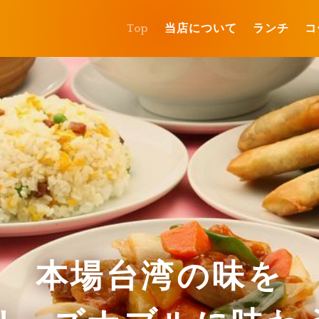
Top
当店について
ランチ
コ
本場台湾の味を