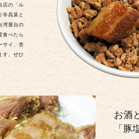
当店の「ル
リ辛高菜と
台湾屋台の
度食べたら
ーサイ、杏
ます。ぜひ
お酒
「豚