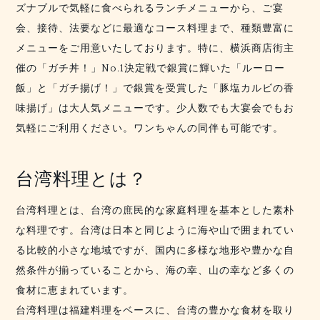
ズナブルで気軽に食べられるランチメニューから、ご宴
会、接待、法要などに最適なコース料理まで、種類豊富に
メニューをご用意いたしております。特に、横浜商店街主
催の
「ガチ丼！」
No.1決定戦で銀賞に輝いた「ルーロー
飯」と
「ガチ揚げ！」で銀賞を受賞した「豚塩カルビの香
味揚げ」は
大人気メニューです。少人数でも大宴会でもお
気軽にご利用ください。ワンちゃんの同伴も可能です。
台湾料理とは？
台湾料理とは、台湾の庶民的な家庭料理を基本とした素朴
な料理です。台湾は日本と同じように海や山で囲まれてい
る比較的小さな地域ですが、国内に多様な地形や豊かな自
然条件が揃っていることから、海の幸、山の幸など多くの
食材に恵まれています。
台湾料理は福建料理をベースに、台湾の豊かな食材を取り