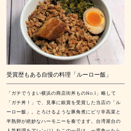
受賞歴もある自慢の料理「ルーロー飯」
「ガチでうまい横浜の商店街丼ものNo.1」略して
「ガチ丼！」で、見事に銀賞を受賞した当店の「ル
ーロー飯」。とろけるような豚角煮にピリ辛高菜と
半熟卵が絶妙なハーモニーを奏でます。台湾屋台の
人気料理をアレンジしたこの一品は、一度食べたら