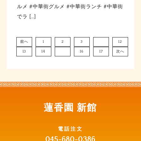
ルメ #中華街グルメ #中華街ランチ #中華街
でラ […]
…
前へ
1
2
3
12
13
14
15
16
17
次へ
蓮香園 新館
電話注文
045-680-0386