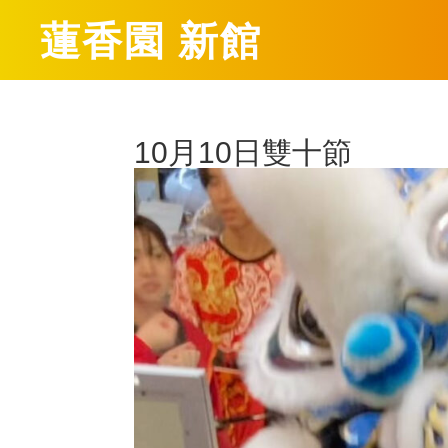
蓮香園 新館
10月10日雙十節