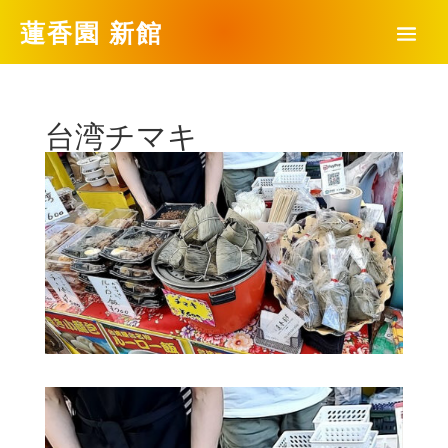
蓮香園 新館
台湾チマキ