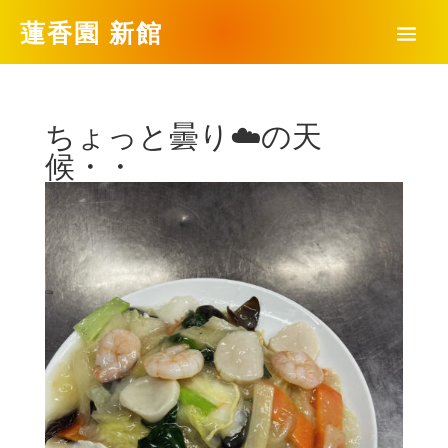
蓮香園 新館
ちょっと曇り☁️の天
候・・