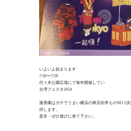
いよいよ始まります
7/26〜7/28
代々木公園広場にて毎年開催してい
台湾フェスタ2024
蓮香園はガチでうまい横浜の商店街丼ものNO.1
供します。
是非・ぜひ遊びに来て下さい。