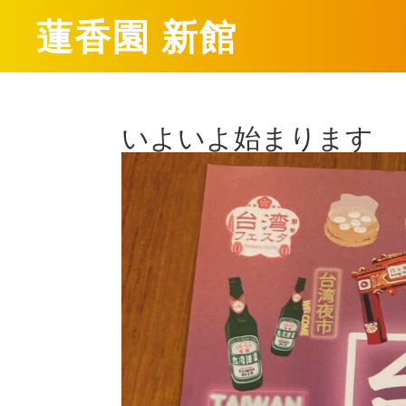
蓮香園 新館
いよいよ始まります