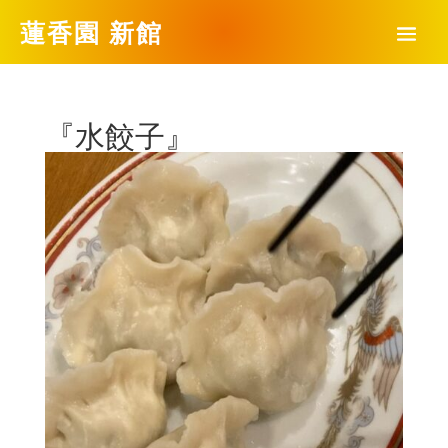
蓮香園 新館
『水餃子』